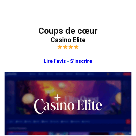
Coups de cœur
Casino Elite
Lire l'avis
-
S'inscrire