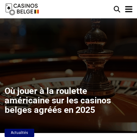
Où jouer à la roulette
américaine sur les casinos
belges agréés en 2025
Actualités