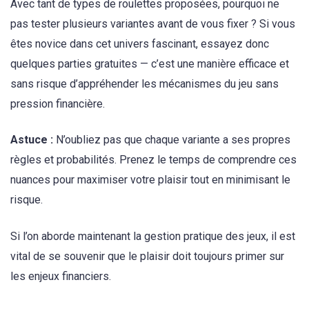
Avec tant de types de roulettes proposées, pourquoi ne
pas tester plusieurs variantes avant de vous fixer ? Si vous
êtes novice dans cet univers fascinant, essayez donc
quelques parties gratuites — c’est une manière efficace et
sans risque d’appréhender les mécanismes du jeu sans
pression financière.
Astuce :
N’oubliez pas que chaque variante a ses propres
règles et probabilités. Prenez le temps de comprendre ces
nuances pour maximiser votre plaisir tout en minimisant le
risque.
Si l’on aborde maintenant la gestion pratique des jeux, il est
vital de se souvenir que le plaisir doit toujours primer sur
les enjeux financiers.