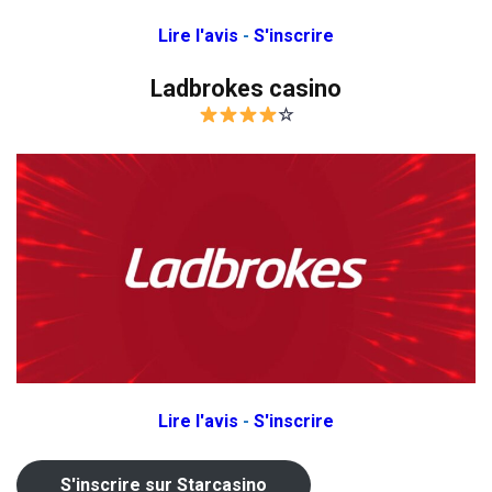
Lire l'avis
-
S'inscrire
Ladbrokes casino
☆
Lire l'avis
-
S'inscrire
S'inscrire sur Starcasino