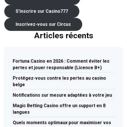
S'inscrire sur Casino777
Inscrivez-vous sur Circus
Articles récents
Fortuna Casino en 2026 : Comment éviter les
pertes et jouer responsable (Licence B+)
Protégez-vous contre les pertes au casino
belge
Notifications sur mesure adaptées à votre jeu
Magic Betting Casino offre un support en 8
langues
Quels moments optimaux pour maximiser vos