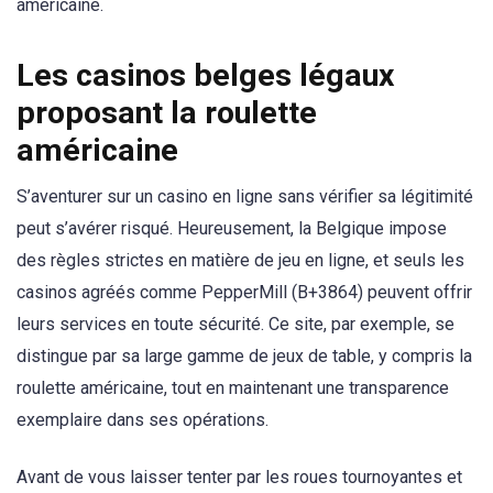
américaine.
Les casinos belges légaux
proposant la roulette
américaine
S’aventurer sur un casino en ligne sans vérifier sa légitimité
peut s’avérer risqué. Heureusement, la Belgique impose
des règles strictes en matière de jeu en ligne, et seuls les
casinos agréés comme PepperMill (B+3864) peuvent offrir
leurs services en toute sécurité. Ce site, par exemple, se
distingue par sa large gamme de jeux de table, y compris la
roulette américaine, tout en maintenant une transparence
exemplaire dans ses opérations.
Avant de vous laisser tenter par les roues tournoyantes et