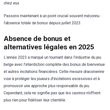
chez eux.
Passons maintenant à un point crucial souvent méconnu :
l’absence totale de bonus depuis juillet 2023.
Absence de bonus et
alternatives légales en 2025
L’année 2023 a marqué un tournant dans l’industrie du jeu
belge avec l’interdiction complète des bonus de bienvenue
et autres incitations financières. Cette mesure draconienne
vise à protéger les joueurs d’incitations excessives et à
promouvoir une approche plus responsable du jeu.
Cependant, cela ne signifie pas que les casinos n’offrent
plus rien pour fidéliser leur clientèle.