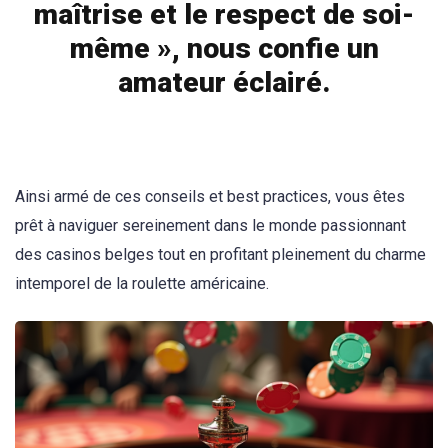
maîtrise et le respect de soi-
même », nous confie un
amateur éclairé.
Ainsi armé de ces conseils et best practices, vous êtes
prêt à naviguer sereinement dans le monde passionnant
des casinos belges tout en profitant pleinement du charme
intemporel de la roulette américaine.