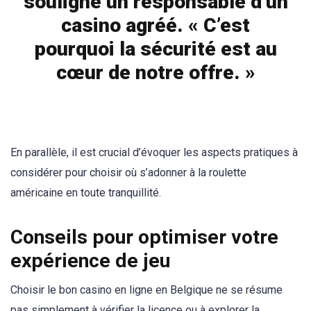
souligne un responsable d’un
casino agréé. « C’est
pourquoi la sécurité est au
cœur de notre offre. »
En parallèle, il est crucial d’évoquer les aspects pratiques à
considérer pour choisir où s’adonner à la roulette
américaine en toute tranquillité.
Conseils pour optimiser votre
expérience de jeu
Choisir le bon casino en ligne en Belgique ne se résume
pas simplement à vérifier la licence ou à explorer la