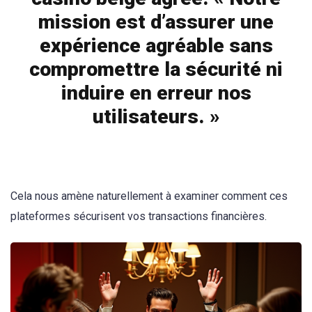
mission est d’assurer une
expérience agréable sans
compromettre la sécurité ni
induire en erreur nos
utilisateurs. »
Cela nous amène naturellement à examiner comment ces
plateformes sécurisent vos transactions financières.