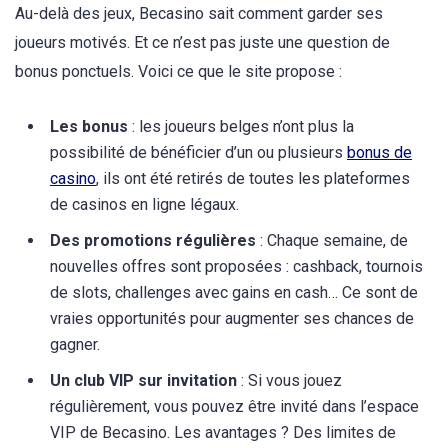
Au-delà des jeux, Becasino sait comment garder ses
joueurs motivés. Et ce n’est pas juste une question de
bonus ponctuels. Voici ce que le site propose :
Les bonus
: les joueurs belges n’ont plus la
possibilité de bénéficier d’un ou plusieurs
bonus de
casino
, ils ont été retirés de toutes les plateformes
de casinos en ligne légaux.
Des promotions régulières
: Chaque semaine, de
nouvelles offres sont proposées : cashback, tournois
de slots, challenges avec gains en cash… Ce sont de
vraies opportunités pour augmenter ses chances de
gagner.
Un club VIP sur invitation
: Si vous jouez
régulièrement, vous pouvez être invité dans l’espace
VIP de Becasino. Les avantages ? Des limites de