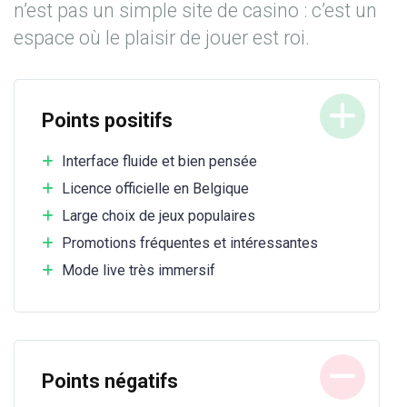
n’est pas un simple site de casino : c’est un
espace où le plaisir de jouer est roi.
Points positifs
Interface fluide et bien pensée
Licence officielle en Belgique
Large choix de jeux populaires
Promotions fréquentes et intéressantes
Mode live très immersif
Points négatifs