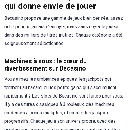
qui donne envie de jouer
Becasino propose une gamme de jeux bien pensée, assez
riche pour ne jamais s’ennuyer, mais sans noyer le joueur
dans des milliers de titres inutiles. Chaque catégorie a été
soigneusement sélectionnée.
Machines à sous : le cœur du
divertissement sur Becasino
Vous aimez les ambiances épiques, les jackpots qui
tombent au hasard, ou les petits gains qui s’accumulent
rapidement ? Les slots de Becasino sont faites pour vous.
Il y a des titres classiques à 3 rouleaux, des machines
modernes à bonus multiples, et même des jackpots
progressifs. Chaque jeu a son univers propre, avec des
graphismes propres et des mécaniques captivantes. Une