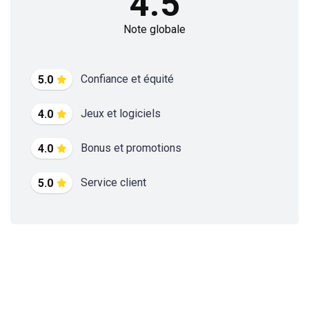
4.5
Note globale
Confiance et équité
5.0
Jeux et logiciels
4.0
Bonus et promotions
4.0
Service client
5.0