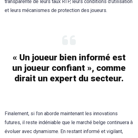
transparente de leurs taux RTP, leurs conditions d’utilisation
et leurs mécanismes de protection des joueurs.
« Un joueur bien informé est
un joueur confiant », comme
dirait un expert du secteur.
Finalement, si l’on aborde maintenant les innovations
futures, il reste indéniable que le marché belge continuera à
évoluer avec dynamisme. En restant informé et vigilant,