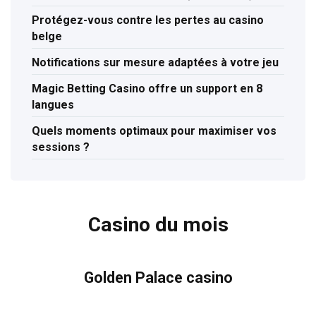
Protégez-vous contre les pertes au casino
belge
Notifications sur mesure adaptées à votre jeu
Magic Betting Casino offre un support en 8
langues
Quels moments optimaux pour maximiser vos
sessions ?
Casino du mois
Golden Palace casino