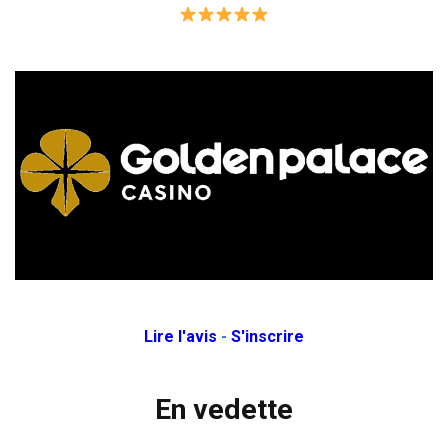
Lire l'avis
-
S'inscrire
En vedette