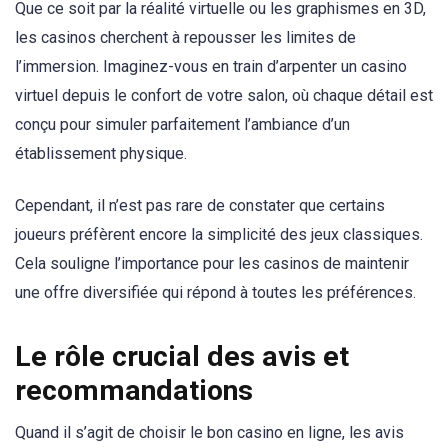
Que ce soit par la réalité virtuelle ou les graphismes en 3D,
les casinos cherchent à repousser les limites de
l’immersion. Imaginez-vous en train d’arpenter un casino
virtuel depuis le confort de votre salon, où chaque détail est
conçu pour simuler parfaitement l’ambiance d’un
établissement physique.
Cependant, il n’est pas rare de constater que certains
joueurs préfèrent encore la simplicité des jeux classiques.
Cela souligne l’importance pour les casinos de maintenir
une offre diversifiée qui répond à toutes les préférences.
Le rôle crucial des avis et
recommandations
Quand il s’agit de choisir le bon casino en ligne, les avis