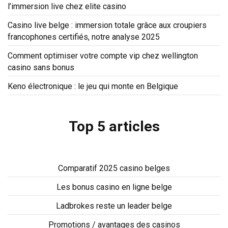
l’immersion live chez elite casino
Casino live belge : immersion totale grâce aux croupiers
francophones certifiés, notre analyse 2025
Comment optimiser votre compte vip chez wellington
casino sans bonus
Keno électronique : le jeu qui monte en Belgique
Top 5 articles
Comparatif 2025 casino belges
Les bonus casino en ligne belge
Ladbrokes reste un leader belge
Promotions / avantages des casinos