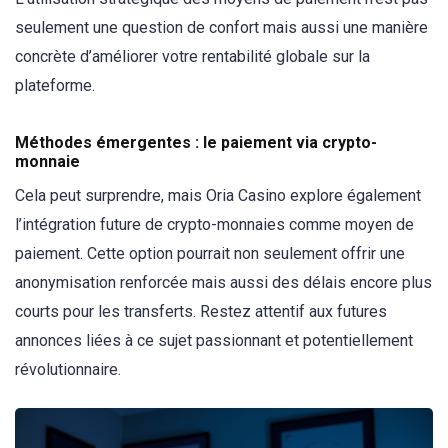
seulement une question de confort mais aussi une manière
concrète d’améliorer votre rentabilité globale sur la
plateforme.
Méthodes émergentes : le paiement via crypto-
monnaie
Cela peut surprendre, mais Oria Casino explore également
l’intégration future de crypto-monnaies comme moyen de
paiement. Cette option pourrait non seulement offrir une
anonymisation renforcée mais aussi des délais encore plus
courts pour les transferts. Restez attentif aux futures
annonces liées à ce sujet passionnant et potentiellement
révolutionnaire.