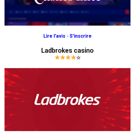
Lire l'avis
-
S'inscrire
Ladbrokes casino
☆