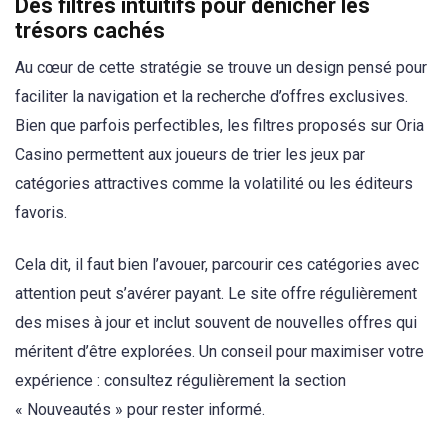
Des filtres intuitifs pour dénicher les
trésors cachés
Au cœur de cette stratégie se trouve un design pensé pour
faciliter la navigation et la recherche d’offres exclusives.
Bien que parfois perfectibles, les filtres proposés sur Oria
Casino permettent aux joueurs de trier les jeux par
catégories attractives comme la volatilité ou les éditeurs
favoris.
Cela dit, il faut bien l’avouer, parcourir ces catégories avec
attention peut s’avérer payant. Le site offre régulièrement
des mises à jour et inclut souvent de nouvelles offres qui
méritent d’être explorées. Un conseil pour maximiser votre
expérience : consultez régulièrement la section
« Nouveautés » pour rester informé.