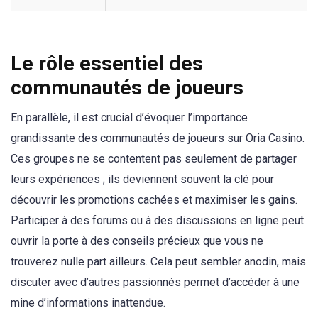
Le rôle essentiel des
communautés de joueurs
En parallèle, il est crucial d’évoquer l’importance
grandissante des communautés de joueurs sur Oria Casino.
Ces groupes ne se contentent pas seulement de partager
leurs expériences ; ils deviennent souvent la clé pour
découvrir les promotions cachées et maximiser les gains.
Participer à des forums ou à des discussions en ligne peut
ouvrir la porte à des conseils précieux que vous ne
trouverez nulle part ailleurs. Cela peut sembler anodin, mais
discuter avec d’autres passionnés permet d’accéder à une
mine d’informations inattendue.