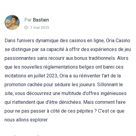
Par
Bastien
7 mai 2025
Dans l’univers dynamique des casinos en ligne, Oria Casino
se distingue par sa capacité à offrir des expériences de jeu
passionnantes sans recourir aux bonus traditionnels. Alors
que les nouvelles réglementations belges ont banni ces
incitations en juillet 2023, Oria a su réinventer l’art de la
promotion cachée pour séduire les joueurs. Sillonnant le
site, vous découvrirez une multitude d’offres ingénieuses
qui n’attendent que d’être dénichées. Mais comment faire
pour ne pas passer à côté de ces pépites ? C’est ce que
nous allons explorer.