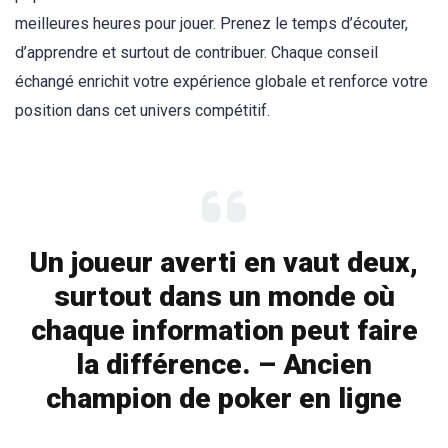
meilleures heures pour jouer. Prenez le temps d’écouter,
d’apprendre et surtout de contribuer. Chaque conseil
échangé enrichit votre expérience globale et renforce votre
position dans cet univers compétitif.
Un joueur averti en vaut deux,
surtout dans un monde où
chaque information peut faire
la différence. – Ancien
champion de poker en ligne