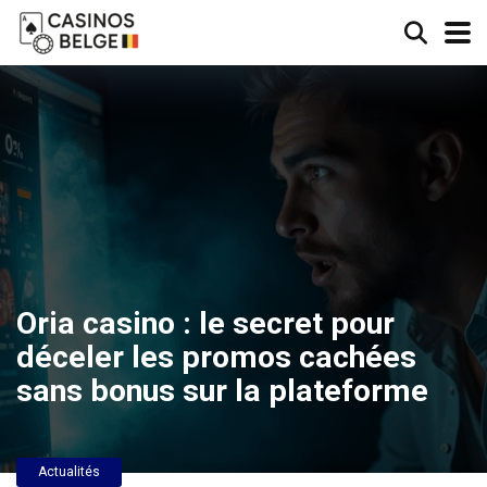
Oria casino : le secret pour
déceler les promos cachées
sans bonus sur la plateforme
Actualités