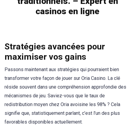
traditionnels. – Expert en
casinos en ligne
Stratégies avancées pour
maximiser vos gains
Passons maintenant aux stratégies qui pourraient bien
transformer votre façon de jouer sur Oria Casino. La clé
réside souvent dans une compréhension approfondie des
mécanismes de jeu. Saviez-vous que le taux de
redistribution moyen chez Oria avoisine les 98% ? Cela
signifie que, statistiquement parlant, c’est l’un des plus
favorables disponibles actuellement.