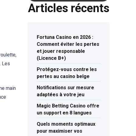
Articles récents
Fortuna Casino en 2026 :
Comment éviter les pertes
et jouer responsable
oulette,
(Licence B+)
. Les
Protégez-vous contre les
pertes au casino belge
Notifications sur mesure
nne main
adaptées à votre jeu
nce
Magic Betting Casino offre
un support en 8 langues
Quels moments optimaux
pour maximiser vos