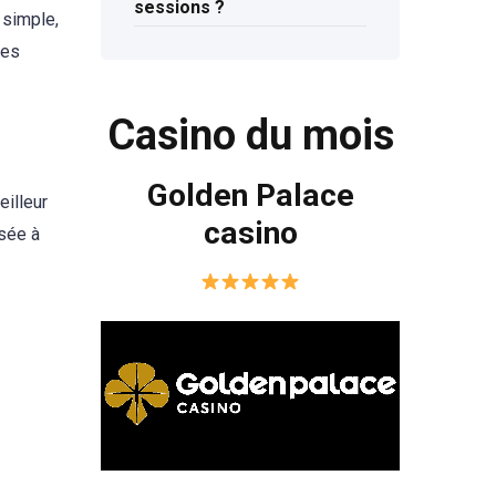
sessions ?
 simple,
les
Casino du mois
Golden Palace
eilleur
casino
esée à