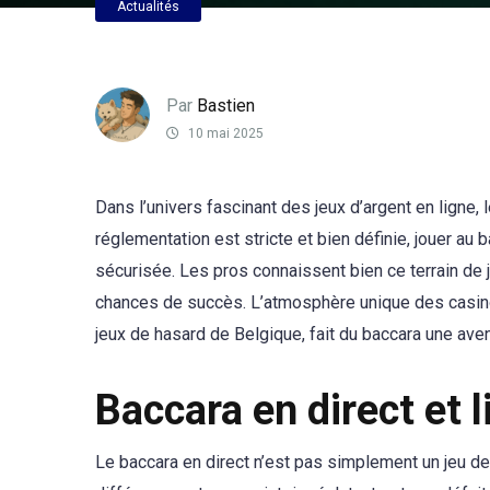
Actualités
Par
Bastien
10 mai 2025
Dans l’univers fascinant des jeux d’argent en ligne, 
réglementation est stricte et bien définie, jouer au
sécurisée. Les pros connaissent bien ce terrain de j
chances de succès. L’atmosphère unique des casino
jeux de hasard de Belgique, fait du baccara une aven
Baccara en direct et 
Le baccara en direct n’est pas simplement un jeu de