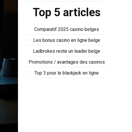
Top 5 articles
Comparatif 2025 casino belges
Les bonus casino en ligne belge
Ladbrokes reste un leader belge
Promotions / avantages des casinos
Top 3 pour le blackjack en ligne