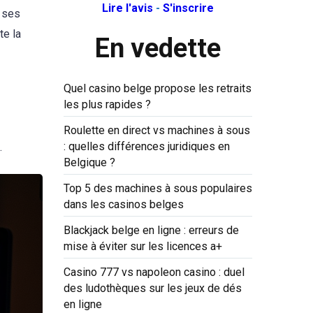
Lire l'avis
-
S'inscrire
c ses
te la
En vedette
Quel casino belge propose les retraits
les plus rapides ?
Roulette en direct vs machines à sous
: quelles différences juridiques en
…
Belgique ?
Top 5 des machines à sous populaires
dans les casinos belges
Blackjack belge en ligne : erreurs de
mise à éviter sur les licences a+
Casino 777 vs napoleon casino : duel
des ludothèques sur les jeux de dés
en ligne