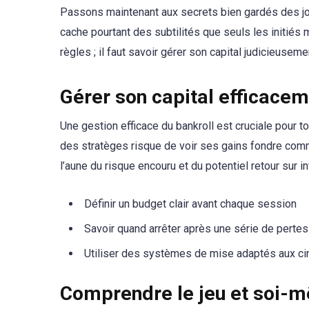
Passons maintenant aux secrets bien gardés des j
cache pourtant des subtilités que seuls les initiés m
règles ; il faut savoir gérer son capital judicieuseme
Gérer son capital efficace
Une gestion efficace du bankroll est cruciale pour to
des stratèges risque de voir ses gains fondre comm
l’aune du risque encouru et du potentiel retour sur 
Définir un budget clair avant chaque session
Savoir quand arrêter après une série de pert
Utiliser des systèmes de mise adaptés aux c
Comprendre le jeu et soi-