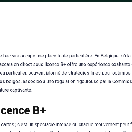
le baccara occupe une place toute particulière. En Belgique, où la
 baccara en direct sous licence B+ offre une expérience exaltante 
eu particulier, souvent jalonné de stratégies fines pour optimiser
s belges, associée à une régulation rigoureuse par la Commis
ture captivante.
licence B+
 cartes ; c’est un spectacle intense où chaque mouvement peut fa