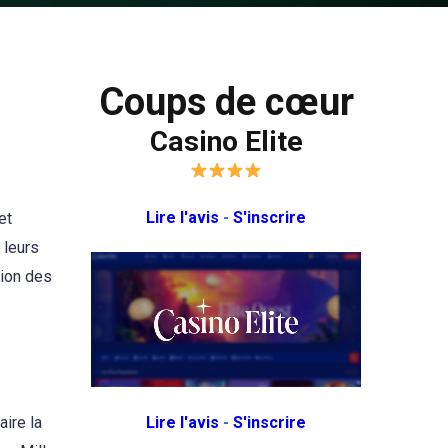
Coups de cœur
Casino Elite
Lire l'avis
-
S'inscrire
et
 leurs
sion des
Lire l'avis
-
S'inscrire
ire la