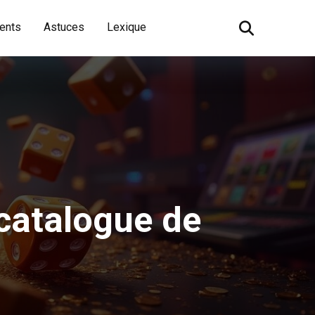
ents
Astuces
Lexique
 catalogue de