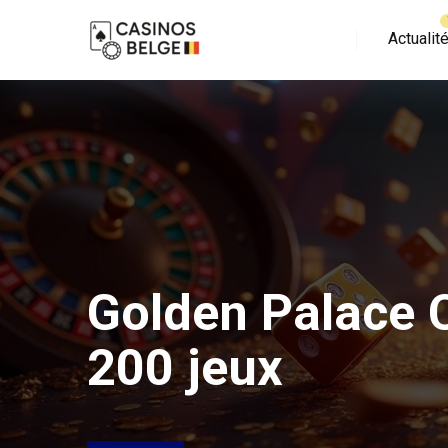
Actualit
Golden Palace C
200 jeux