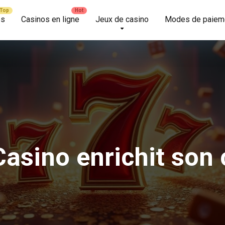
és
Casinos en ligne
Jeux de casino
Modes de paiem
asino enrichit son