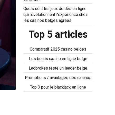
Quels sont les jeux de dés en ligne
qui révolutionnent l’expérience chez
les casinos belges agréés
Top 5 articles
Comparatif 2025 casino belges
Les bonus casino en ligne belge
Ladbrokes reste un leader belge
Promotions / avantages des casinos
Top 3 pour le blackjack en ligne