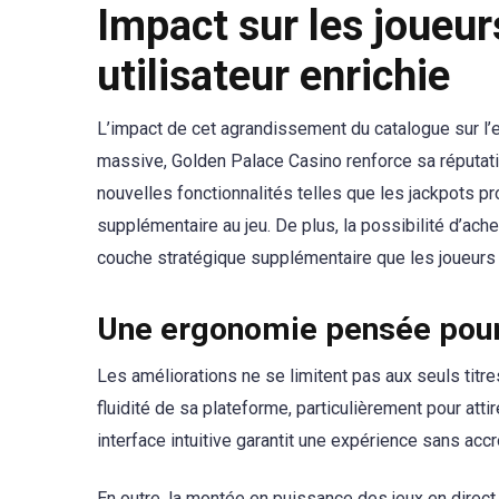
Impact sur les joueur
utilisateur enrichie
L’impact de cet agrandissement du catalogue sur l’
massive, Golden Palace Casino renforce sa réputati
nouvelles fonctionnalités telles que les jackpots
supplémentaire au jeu. De plus, la possibilité d’ach
couche stratégique supplémentaire que les joueurs 
Une ergonomie pensée pour 
Les améliorations ne se limitent pas aux seuls titr
fluidité de sa plateforme, particulièrement pour att
interface intuitive garantit une expérience sans a
En outre, la montée en puissance des jeux en direct 