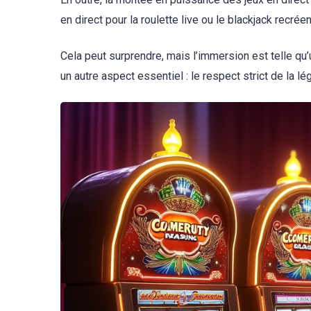
en direct pour la roulette live ou le blackjack recr
Cela peut surprendre, mais l’immersion est telle qu’u
un autre aspect essentiel : le respect strict de la l