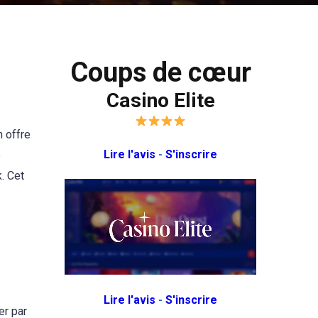
Coups de cœur
Casino Elite
n offre
Lire l'avis
-
S'inscrire
e
. Cet
Lire l'avis
-
S'inscrire
er par