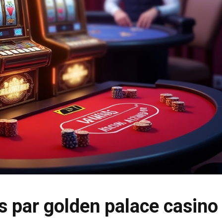
s par golden palace casino