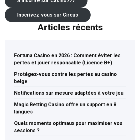
S'inscrire sur Casino777
Inscrivez-vous sur Circus
Articles récents
Fortuna Casino en 2026 : Comment éviter les
pertes et jouer responsable (Licence B+)
Protégez-vous contre les pertes au casino
belge
Notifications sur mesure adaptées à votre jeu
Magic Betting Casino offre un support en 8
langues
Quels moments optimaux pour maximiser vos
sessions ?