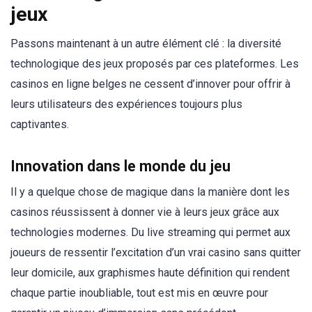
jeux
Passons maintenant à un autre élément clé : la diversité
technologique des jeux proposés par ces plateformes. Les
casinos en ligne belges ne cessent d’innover pour offrir à
leurs utilisateurs des expériences toujours plus
captivantes.
Innovation dans le monde du jeu
Il y a quelque chose de magique dans la manière dont les
casinos réussissent à donner vie à leurs jeux grâce aux
technologies modernes. Du live streaming qui permet aux
joueurs de ressentir l’excitation d’un vrai casino sans quitter
leur domicile, aux graphismes haute définition qui rendent
chaque partie inoubliable, tout est mis en œuvre pour