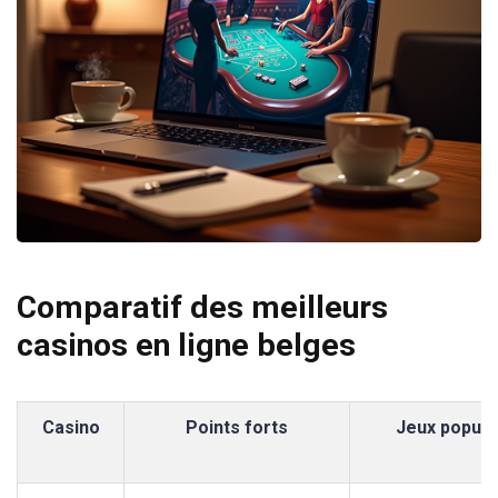
Comparatif des meilleurs
casinos en ligne belges
Casino
Points forts
Jeux popula