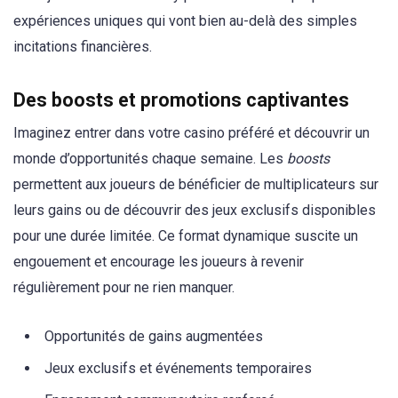
expériences uniques qui vont bien au-delà des simples
incitations financières.
Des boosts et promotions captivantes
Imaginez entrer dans votre casino préféré et découvrir un
monde d’opportunités chaque semaine. Les
boosts
permettent aux joueurs de bénéficier de multiplicateurs sur
leurs gains ou de découvrir des jeux exclusifs disponibles
pour une durée limitée. Ce format dynamique suscite un
engouement et encourage les joueurs à revenir
régulièrement pour ne rien manquer.
Opportunités de gains augmentées
Jeux exclusifs et événements temporaires