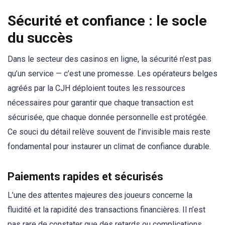
Sécurité et confiance : le socle
du succès
Dans le secteur des casinos en ligne, la sécurité n’est pas
qu’un service — c’est une promesse. Les opérateurs belges
agréés par la CJH déploient toutes les ressources
nécessaires pour garantir que chaque transaction est
sécurisée, que chaque donnée personnelle est protégée.
Ce souci du détail relève souvent de l’invisible mais reste
fondamental pour instaurer un climat de confiance durable.
Paiements rapides et sécurisés
L’une des attentes majeures des joueurs concerne la
fluidité et la rapidité des transactions financières. Il n’est
pas rare de constater que des retards ou complications