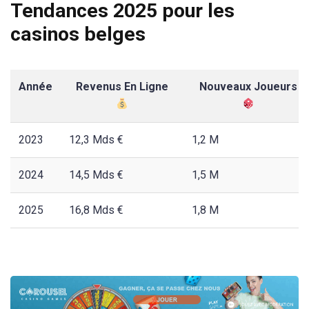
Tendances 2025 pour les
casinos belges
Année
Revenus En Ligne
Nouveaux Joueurs
2023
12,3 Mds €
1,2 M
2024
14,5 Mds €
1,5 M
2025
16,8 Mds €
1,8 M