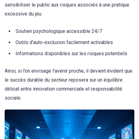
sensibiliser le public aux risques associés à une pratique
excessive du jeu.
Soutien psychologique accessible 24/7
Outils d’auto-exclusion facilement activables
Informations disponibles sur les risques potentiels
Ainsi, si l’on envisage l’avenir proche, il devient évident que
le succès durable du secteur reposera sur un équilibre
délicat entre innovation commerciale et responsabilité
sociale.