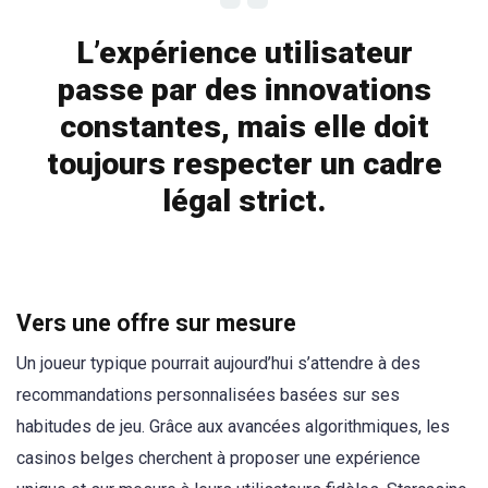
L’expérience utilisateur
passe par des innovations
constantes, mais elle doit
toujours respecter un cadre
légal strict.
Vers une offre sur mesure
Un joueur typique pourrait aujourd’hui s’attendre à des
recommandations personnalisées basées sur ses
habitudes de jeu. Grâce aux avancées algorithmiques, les
casinos belges cherchent à proposer une expérience