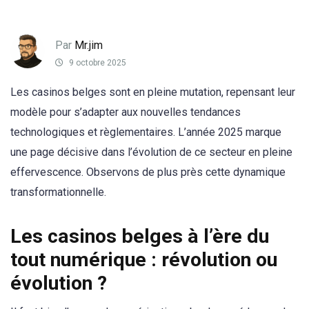
Par
Mr.jim
9 octobre 2025
Les casinos belges sont en pleine mutation, repensant leur
modèle pour s’adapter aux nouvelles tendances
technologiques et règlementaires. L’année 2025 marque
une page décisive dans l’évolution de ce secteur en pleine
effervescence. Observons de plus près cette dynamique
transformationnelle.
Les casinos belges à l’ère du
tout numérique : révolution ou
évolution ?