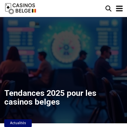
Tendances 2025 pour les
casinos belges
Actualités