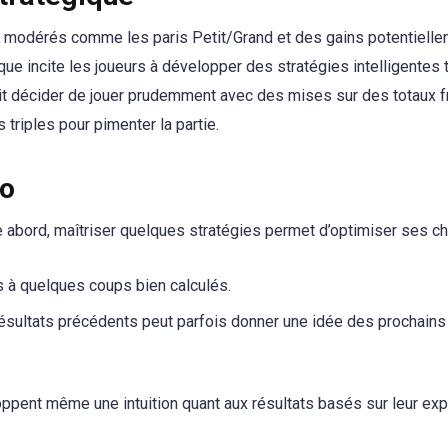
es modérés comme les paris Petit/Grand et des gains potentiell
que incite les joueurs à développer des stratégies intelligentes 
rrait décider de jouer prudemment avec des mises sur des totaux 
triples pour pimenter la partie.
Bo
me abord, maîtriser quelques stratégies permet d’optimiser ses c
 à quelques coups bien calculés.
ésultats précédents peut parfois donner une idée des prochains
oppent même une intuition quant aux résultats basés sur leur ex