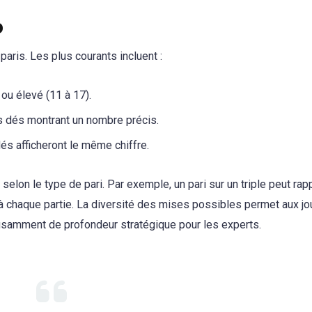
o
aris. Les plus courants incluent :
 ou élevé (11 à 17).
is dés montrant un nombre précis.
és afficheront le même chiffre.
selon le type de pari. Par exemple, un pari sur un triple peut rap
à chaque partie. La diversité des mises possibles permet aux j
uffisamment de profondeur stratégique pour les experts.