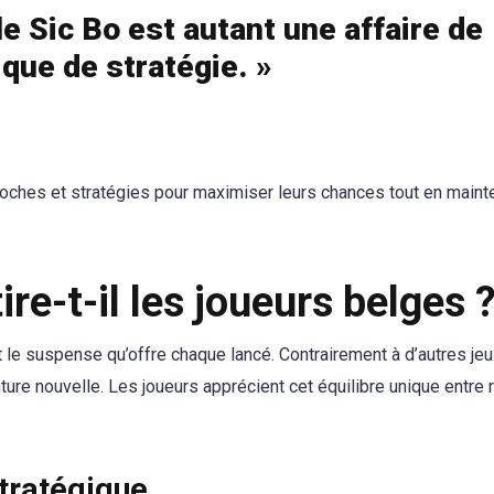
, le Sic Bo est autant une affaire de
que de stratégie. »
roches et stratégies pour maximiser leurs chances tout en maint
ire-t-il les joueurs belges 
 et le suspense qu’offre chaque lancé. Contrairement à d’autres jeu
nture nouvelle. Les joueurs apprécient cet équilibre unique entre 
stratégique