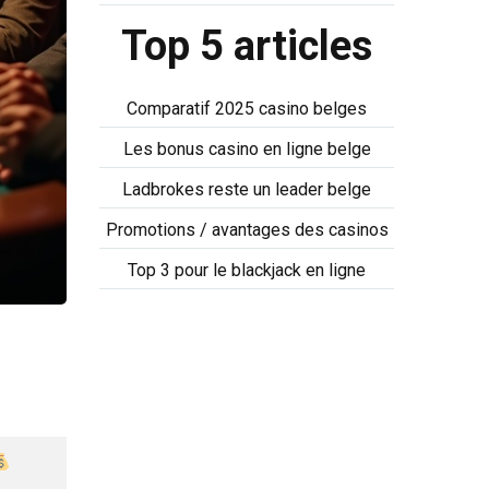
Top 5 articles
Comparatif 2025 casino belges
Les bonus casino en ligne belge
Ladbrokes reste un leader belge
Promotions / avantages des casinos
Top 3 pour le blackjack en ligne