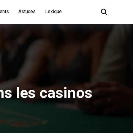
ents
Astuces
Lexique
s les casinos