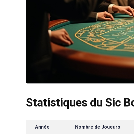
Statistiques du Sic B
Année
Nombre de Joueurs