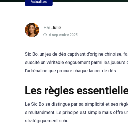
Actualités
Par
Julie
6 septembre 2025
Sic Bo, un jeu de dés captivant d’origine chinoise, 
suscité un véritable engouement parmi les joueurs 
l’adrénaline que procure chaque lancer de dés.
Les règles essentiell
Le Sic Bo se distingue par sa simplicité et ses règle
simultanément. Le principe est simple mais offre une
stratégiquement riche.