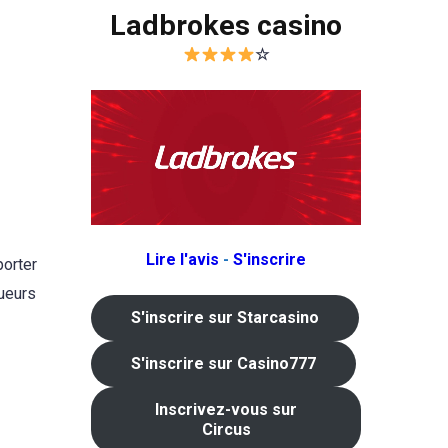
Ladbrokes casino
☆
Lire l'avis
-
S'inscrire
porter
oueurs
S'inscrire sur Starcasino
S'inscrire sur Casino777
Inscrivez-vous sur
Circus