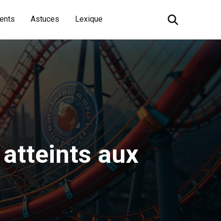
ents
Astuces
Lexique
 atteints aux