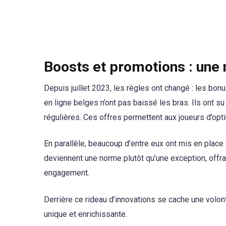
Boosts et promotions : une 
Depuis juillet 2023, les règles ont changé : les bonu
en ligne belges n’ont pas baissé les bras. Ils ont 
régulières. Ces offres permettent aux joueurs d’opti
En parallèle, beaucoup d’entre eux ont mis en place
deviennent une norme plutôt qu’une exception, offra
engagement.
Derrière ce rideau d’innovations se cache une volon
unique et enrichissante.