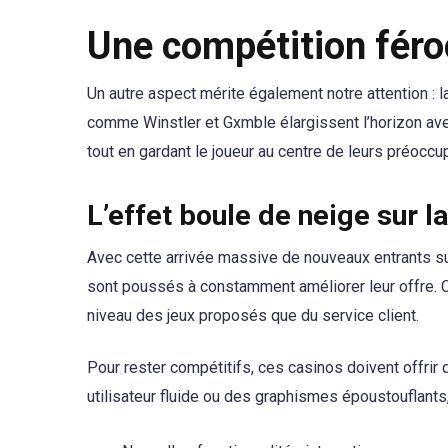
Une compétition féro
Un autre aspect mérite également notre attention :
comme Winstler et Gxmble élargissent l’horizon avec
tout en gardant le joueur au centre de leurs préoccu
L’effet boule de neige sur la
Avec cette arrivée massive de nouveaux entrants s
sont poussés à constamment améliorer leur offre. Ce
niveau des jeux proposés que du service client.
Pour rester compétitifs, ces casinos doivent offrir 
utilisateur fluide ou des graphismes époustouflants,