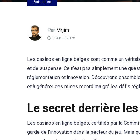
Actualités
Par
Mr.jim
13 mai 2025
Les casinos en ligne belges sont comme un véritab
et de suspense. Ce n’est pas simplement une quest
réglementation et innovation. Découvrons ensemble 
et à générer des mises record malgré les défis rég
Le secret derrière le
Les casinos en ligne belges, certifiés par la Commi
garde de l’innovation dans le secteur du jeu. Mais q