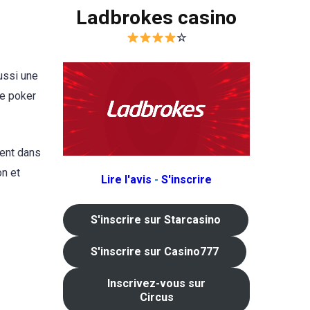
Ladbrokes casino
☆
ussi une
de poker
rent dans
on et
Lire l'avis
-
S'inscrire
S'inscrire sur Starcasino
S'inscrire sur Casino777
Inscrivez-vous sur
Circus