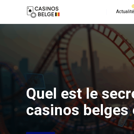
Actualit
Quel est le sec
casinos belges 