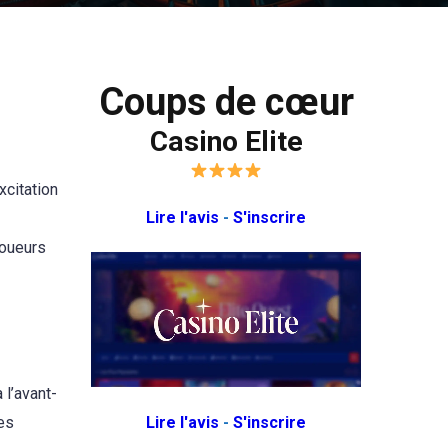
Coups de cœur
Casino Elite
citation
Lire l'avis
-
S'inscrire
joueurs
 l’avant-
Lire l'avis
-
S'inscrire
des