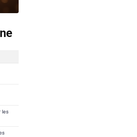
gne
 les
ues