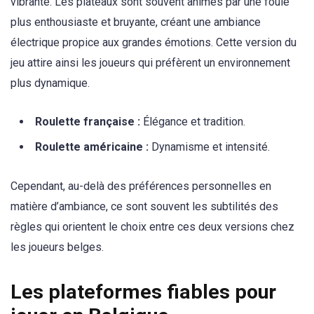
vibrante. Les plateaux sont souvent animés par une foule
plus enthousiaste et bruyante, créant une ambiance
électrique propice aux grandes émotions. Cette version du
jeu attire ainsi les joueurs qui préfèrent un environnement
plus dynamique.
Roulette française :
Élégance et tradition.
Roulette américaine :
Dynamisme et intensité.
Cependant, au-delà des préférences personnelles en
matière d’ambiance, ce sont souvent les subtilités des
règles qui orientent le choix entre ces deux versions chez
les joueurs belges.
Les plateformes fiables pour