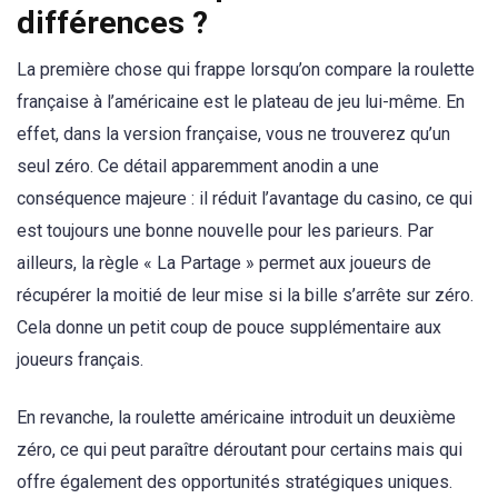
différences ?
La première chose qui frappe lorsqu’on compare la roulette
française à l’américaine est le plateau de jeu lui-même. En
effet, dans la version française, vous ne trouverez qu’un
seul zéro. Ce détail apparemment anodin a une
conséquence majeure : il réduit l’avantage du casino, ce qui
est toujours une bonne nouvelle pour les parieurs. Par
ailleurs, la règle « La Partage » permet aux joueurs de
récupérer la moitié de leur mise si la bille s’arrête sur zéro.
Cela donne un petit coup de pouce supplémentaire aux
joueurs français.
En revanche, la roulette américaine introduit un deuxième
zéro, ce qui peut paraître déroutant pour certains mais qui
offre également des opportunités stratégiques uniques.