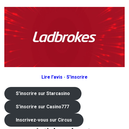
Lire l'avis
-
S'inscrire
S'inscrire sur Starcasino
S'inscrire sur Casino777
Inscrivez-vous sur Circus