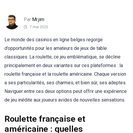
Par
Mr.jim
7 mai 2025
Le monde des casinos en ligne belges regorge
d’opportunités pour les amateurs de jeux de table
classiques. La roulette, ce jeu emblématique, se décline
principalement en deux variantes sur ces plateformes : la
roulette française et la roulette américaine. Chaque version
a ses particularités, ses charmes, et bien sûr, ses adeptes.
Naviguer entre ces deux options peut offrir une expérience
de jeu inédite aux joueurs avides de nouvelles sensations.
Roulette française et
américaine : quelles