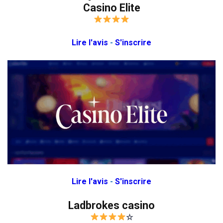
Casino Elite
Lire l'avis
-
S'inscrire
Lire l'avis
-
S'inscrire
Ladbrokes casino
☆