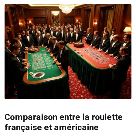
Comparaison entre la roulette
française et américaine