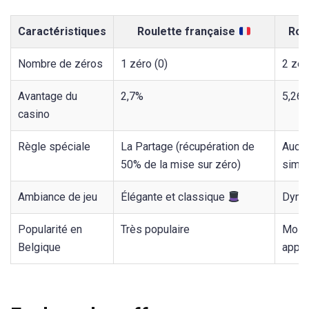
Caractéristiques
Roulette française
Rou
Nombre de zéros
1 zéro (0)
2 zér
Avantage du
2,7%
5,26
casino
Règle spéciale
La Partage (récupération de
Aucun
50% de la mise sur zéro)
simil
Ambiance de jeu
Élégante et classique
Dynam
Popularité en
Très populaire
Moin
Belgique
appré