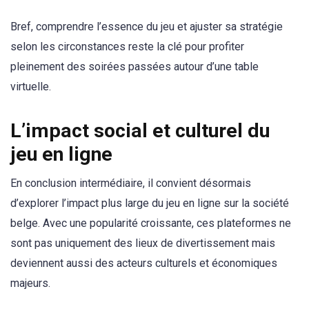
Bref, comprendre l’essence du jeu et ajuster sa stratégie
selon les circonstances reste la clé pour profiter
pleinement des soirées passées autour d’une table
virtuelle.
L’impact social et culturel du
jeu en ligne
En conclusion intermédiaire, il convient désormais
d’explorer l’impact plus large du jeu en ligne sur la société
belge. Avec une popularité croissante, ces plateformes ne
sont pas uniquement des lieux de divertissement mais
deviennent aussi des acteurs culturels et économiques
majeurs.