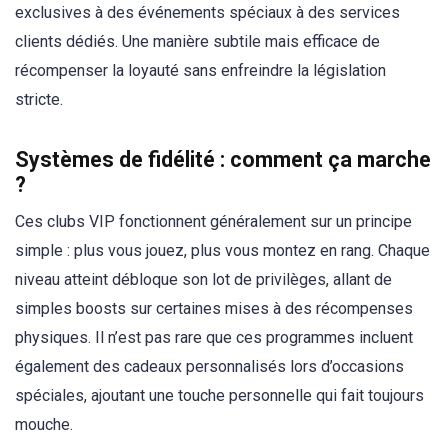
exclusives à des événements spéciaux à des services
clients dédiés. Une manière subtile mais efficace de
récompenser la loyauté sans enfreindre la législation
stricte.
Systèmes de fidélité : comment ça marche
?
Ces clubs VIP fonctionnent généralement sur un principe
simple : plus vous jouez, plus vous montez en rang. Chaque
niveau atteint débloque son lot de privilèges, allant de
simples boosts sur certaines mises à des récompenses
physiques. Il n’est pas rare que ces programmes incluent
également des cadeaux personnalisés lors d’occasions
spéciales, ajoutant une touche personnelle qui fait toujours
mouche.