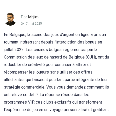
Par
Mr.jim
7 mai 2025
En Belgique, la scène des jeux d’argent en ligne a pris un
tournant intéressant depuis l’interdiction des bonus en
juillet 2023. Les casinos belges, réglementés par la
Commission des jeux de hasard de Belgique (CJH), ont dû
redoubler de créativité pour continuer à attirer et
récompenser les joueurs sans utiliser ces offres
alléchantes qui faisaient pourtant partie intégrante de leur
stratégie commerciale. Vous vous demandez comment ils
ont relevé ce défi ? La réponse réside dans les
programmes VIP, ces clubs exclusifs qui transforment
l’expérience de jeu en un voyage personnalisé et gratifiant.