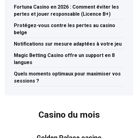
Fortuna Casino en 2026 : Comment éviter les
pertes et jouer responsable (Licence B+)
Protégez-vous contre les pertes au casino
belge
Notifications sur mesure adaptées à votre jeu
Magic Betting Casino offre un support en 8
langues
Quels moments optimaux pour maximiser vos
sessions ?
Casino du mois
Golden Palace casino