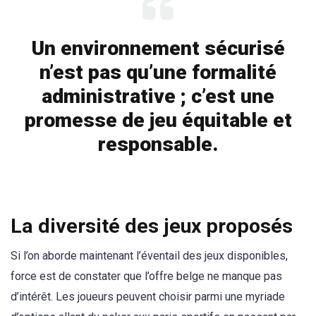
Un environnement sécurisé
n’est pas qu’une formalité
administrative ; c’est une
promesse de jeu équitable et
responsable.
La diversité des jeux proposés
Si l’on aborde maintenant l’éventail des jeux disponibles,
force est de constater que l’offre belge ne manque pas
d’intérêt. Les joueurs peuvent choisir parmi une myriade