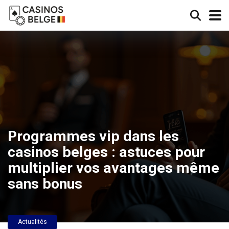
Programmes vip dans les
casinos belges : astuces pour
multiplier vos avantages même
sans bonus
Actualités