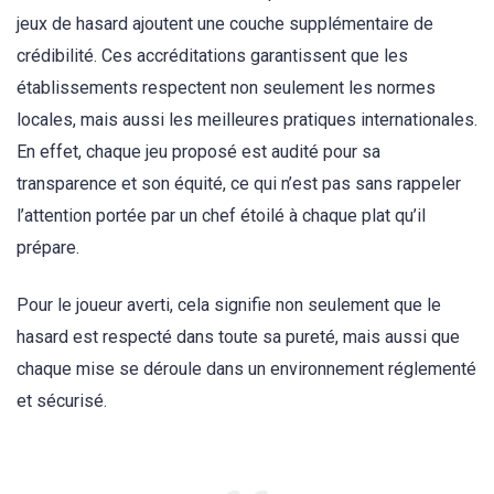
jeux de hasard ajoutent une couche supplémentaire de
crédibilité. Ces accréditations garantissent que les
établissements respectent non seulement les normes
locales, mais aussi les meilleures pratiques internationales.
En effet, chaque jeu proposé est audité pour sa
transparence et son équité, ce qui n’est pas sans rappeler
l’attention portée par un chef étoilé à chaque plat qu’il
prépare.
Pour le joueur averti, cela signifie non seulement que le
hasard est respecté dans toute sa pureté, mais aussi que
chaque mise se déroule dans un environnement réglementé
et sécurisé.