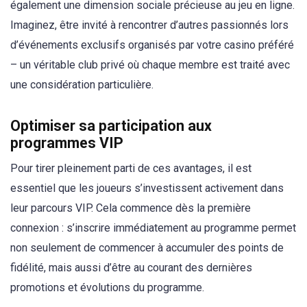
également une dimension sociale précieuse au jeu en ligne.
Imaginez, être invité à rencontrer d’autres passionnés lors
d’événements exclusifs organisés par votre casino préféré
– un véritable club privé où chaque membre est traité avec
une considération particulière.
Optimiser sa participation aux
programmes VIP
Pour tirer pleinement parti de ces avantages, il est
essentiel que les joueurs s’investissent activement dans
leur parcours VIP. Cela commence dès la première
connexion : s’inscrire immédiatement au programme permet
non seulement de commencer à accumuler des points de
fidélité, mais aussi d’être au courant des dernières
promotions et évolutions du programme.