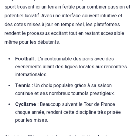
sport trouvent ici un terrain fertile pour combiner passion et
potentiel lucratif. Avec une interface souvent intuitive et
des cotes mises à jour en temps réel, les plateformes
rendent le processus excitant tout en restant accessible
même pour les débutants.
Football :
L’incontournable des paris avec des
événements allant des ligues locales aux rencontres
internationales.
Tennis :
Un choix populaire grâce à sa saison
continue et ses nombreux tournois prestigieux.
Cyclisme :
Beaucoup suivent le Tour de France
chaque année, rendant cette discipline très prisée
pour les mises.