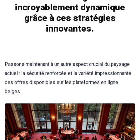
incroyablement dynamique
grâce à ces stratégies
innovantes.
Passons maintenant à un autre aspect crucial du paysage
actuel : la sécurité renforcée et la variété impressionnante
des offres disponibles sur les plateformes en ligne
belges.