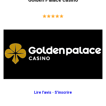
Lire l'avis
-
S'inscrire