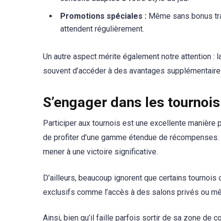
Promotions spéciales :
Même sans bonus tra
attendent régulièrement.
Un autre aspect mérite également notre attention : 
souvent d’accéder à des avantages supplémentaire
S’engager dans les tournois
Participer aux tournois est une excellente manière
de profiter d’une gamme étendue de récompenses. 
mener à une victoire significative.
D’ailleurs, beaucoup ignorent que certains tournois
exclusifs comme l’accès à des salons privés ou m
Ainsi, bien qu’il faille parfois sortir de sa zone d