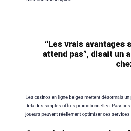
“Les vrais avantages s
attend pas”, disait un 
ch
Les casinos en ligne belges mettent désormais un p
delà des simples offres promotionnelles. Passons m
joueurs peuvent réellement optimiser ces services 