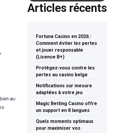
Articles récents
Fortuna Casino en 2026 :
Comment éviter les pertes
et jouer responsable
P
(Licence B+)
Protégez-vous contre les
pertes au casino belge
Notifications sur mesure
adaptées à votre jeu
bien au-
Magic Betting Casino offre
es
un support en 8 langues
Quels moments optimaux
pour maximiser vos