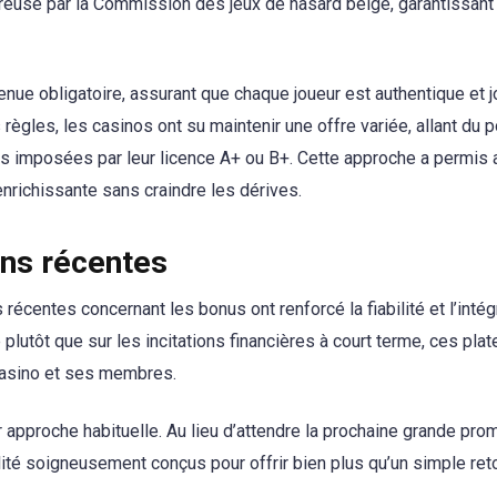
goureuse par la Commission des jeux de hasard belge, garantissant
venue obligatoire, assurant que chaque joueur est authentique et 
ègles, les casinos ont su maintenir une offre variée, allant du 
tes imposées par leur licence A+ ou B+. Cette approche a permis 
nrichissante sans craindre les dérives.
ns récentes
 récentes concernant les bonus ont renforcé la fiabilité et l’intég
é plutôt que sur les incitations financières à court terme, ces pl
 casino et ses membres.
 approche habituelle. Au lieu d’attendre la prochaine grande prom
ité soigneusement conçus pour offrir bien plus qu’un simple ret