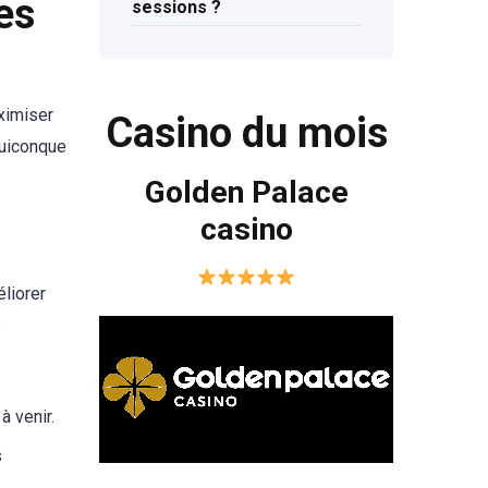
es
sessions ?
ximiser
Casino du mois
quiconque
Golden Palace
casino
éliorer
s
à venir.
s