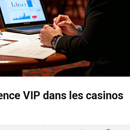
ence VIP dans les casinos