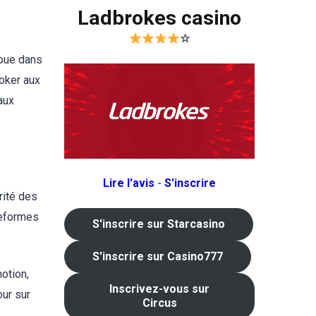
Ladbrokes casino
☆
joue dans
poker aux
aux
Lire l'avis
-
S'inscrire
rité des
ateformes
S'inscrire sur Starcasino
S'inscrire sur Casino777
otion,
Inscrivez-vous sur
our sur
Circus