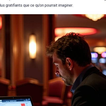
us gratifiants que ce qu’on pourrait imaginer.