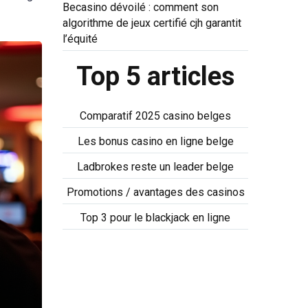
Becasino dévoilé : comment son
algorithme de jeux certifié cjh garantit
l’équité
Top 5 articles
Comparatif 2025 casino belges
Les bonus casino en ligne belge
Ladbrokes reste un leader belge
Promotions / avantages des casinos
Top 3 pour le blackjack en ligne