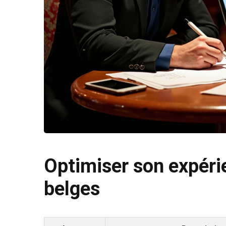
Optimiser son expéri
belges