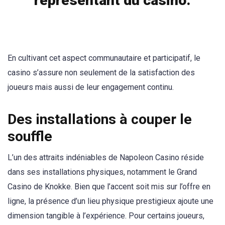
représentant du casino.
En cultivant cet aspect communautaire et participatif, le
casino s’assure non seulement de la satisfaction des
joueurs mais aussi de leur engagement continu.
Des installations à couper le
souffle
L’un des attraits indéniables de Napoleon Casino réside
dans ses installations physiques, notamment le Grand
Casino de Knokke. Bien que l’accent soit mis sur l’offre en
ligne, la présence d’un lieu physique prestigieux ajoute une
dimension tangible à l’expérience. Pour certains joueurs,