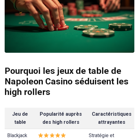
Pourquoi les jeux de table de
Napoleon Casino séduisent les
high rollers
Jeu de
Popularité auprès
Caractéristiques
table
des high rollers
attrayantes
Blackjack
Stratégie et