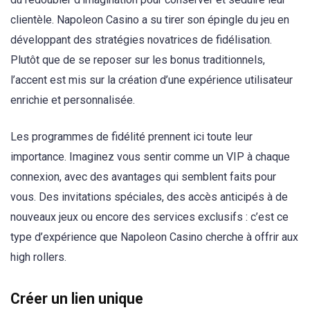
clientèle. Napoleon Casino a su tirer son épingle du jeu en
développant des stratégies novatrices de fidélisation.
Plutôt que de se reposer sur les bonus traditionnels,
l’accent est mis sur la création d’une expérience utilisateur
enrichie et personnalisée.
Les programmes de fidélité prennent ici toute leur
importance. Imaginez vous sentir comme un VIP à chaque
connexion, avec des avantages qui semblent faits pour
vous. Des invitations spéciales, des accès anticipés à de
nouveaux jeux ou encore des services exclusifs : c’est ce
type d’expérience que Napoleon Casino cherche à offrir aux
high rollers.
Créer un lien unique