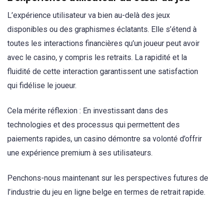
L’expérience utilisateur va bien au-delà des jeux
disponibles ou des graphismes éclatants. Elle s’étend à
toutes les interactions financières qu’un joueur peut avoir
avec le casino, y compris les retraits. La rapidité et la
fluidité de cette interaction garantissent une satisfaction
qui fidélise le joueur.
Cela mérite réflexion : En investissant dans des
technologies et des processus qui permettent des
paiements rapides, un casino démontre sa volonté d’offrir
une expérience premium à ses utilisateurs.
Penchons-nous maintenant sur les perspectives futures de
l’industrie du jeu en ligne belge en termes de retrait rapide.