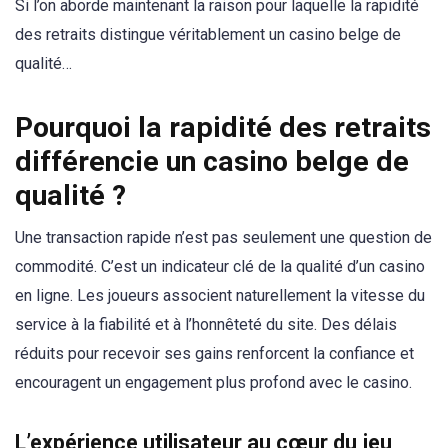
Si l’on aborde maintenant la raison pour laquelle la rapidité
des retraits distingue véritablement un casino belge de
qualité…
Pourquoi la rapidité des retraits
différencie un casino belge de
qualité ?
Une transaction rapide n’est pas seulement une question de
commodité. C’est un indicateur clé de la qualité d’un casino
en ligne. Les joueurs associent naturellement la vitesse du
service à la fiabilité et à l’honnêteté du site. Des délais
réduits pour recevoir ses gains renforcent la confiance et
encouragent un engagement plus profond avec le casino.
L’expérience utilisateur au cœur du jeu