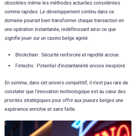
obsolètes même les méthodes actuelles considérées
comme rapides. Le développement continu dans ce
domaine pourrait bien transformer chaque transaction en
une opération instantanée, redéfinissant ainsi ce que
signifie jouer sur un casino belge agréé.
Blockchain : Sécurité renforcée et rapidité accrue.
Fintechs : Potentiel d’instantanéité encore inexploré.
En somme, dans cet univers compétitif, il n’est pas rare de
constater que l’innovation technologique est au cœur des
priorités stratégiques pour offrir aux joueurs belges une
expérience enrichie et sans faille.