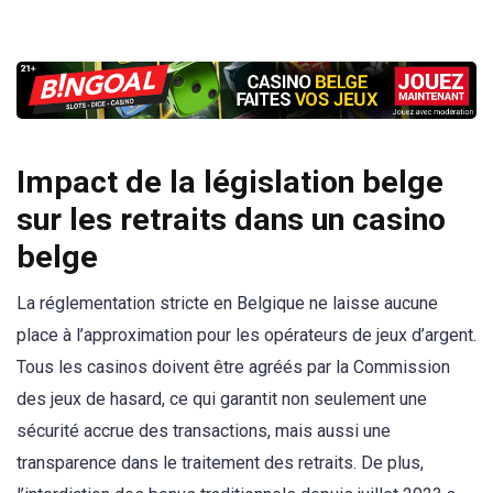
Impact de la législation belge
sur les retraits dans un casino
belge
La réglementation stricte en Belgique ne laisse aucune
place à l’approximation pour les opérateurs de jeux d’argent.
Tous les casinos doivent être agréés par la Commission
des jeux de hasard, ce qui garantit non seulement une
sécurité accrue des transactions, mais aussi une
transparence dans le traitement des retraits. De plus,