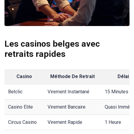
Les casinos belges avec
retraits rapides
Casino
Méthode De Retrait
Délai
Betclic
Virement Instantané
15 Minutes
Casino Elite
Virement Bancaire
Quasi Immédi
Circus Casino
Virement Rapide
1 Heure