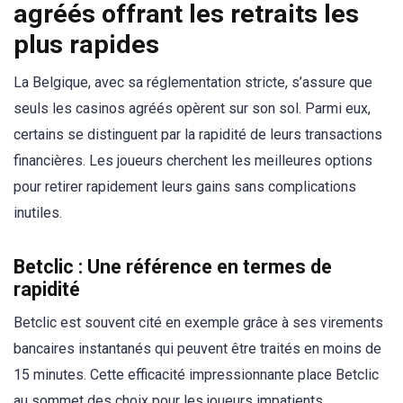
agréés offrant les retraits les
plus rapides
La Belgique, avec sa réglementation stricte, s’assure que
seuls les casinos agréés opèrent sur son sol. Parmi eux,
certains se distinguent par la rapidité de leurs transactions
financières. Les joueurs cherchent les meilleures options
pour retirer rapidement leurs gains sans complications
inutiles.
Betclic : Une référence en termes de
rapidité
Betclic est souvent cité en exemple grâce à ses virements
bancaires instantanés qui peuvent être traités en moins de
15 minutes. Cette efficacité impressionnante place Betclic
au sommet des choix pour les joueurs impatients.