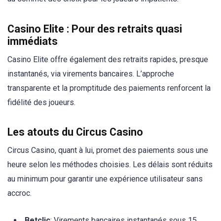
Casino Elite : Pour des retraits quasi
immédiats
Casino Elite offre également des retraits rapides, presque
instantanés, via virements bancaires. L’approche
transparente et la promptitude des paiements renforcent la
fidélité des joueurs.
Les atouts du Circus Casino
Circus Casino, quant à lui, promet des paiements sous une
heure selon les méthodes choisies. Les délais sont réduits
au minimum pour garantir une expérience utilisateur sans
accroc.
Betclic
: Virements bancaires instantanés sous 15