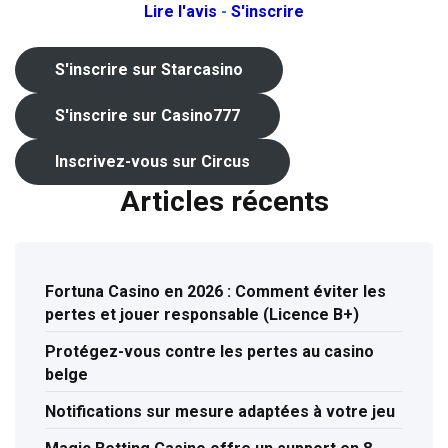
Lire l'avis
-
S'inscrire
S'inscrire sur Starcasino
S'inscrire sur Casino777
Inscrivez-vous sur Circus
Articles récents
Fortuna Casino en 2026 : Comment éviter les
pertes et jouer responsable (Licence B+)
Protégez-vous contre les pertes au casino
belge
Notifications sur mesure adaptées à votre jeu