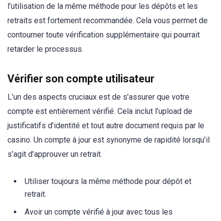
l’utilisation de la même méthode pour les dépôts et les
retraits est fortement recommandée. Cela vous permet de
contourner toute vérification supplémentaire qui pourrait
retarder le processus.
Vérifier son compte utilisateur
L’un des aspects cruciaux est de s’assurer que votre
compte est entièrement vérifié. Cela inclut l’upload de
justificatifs d’identité et tout autre document requis par le
casino. Un compte à jour est synonyme de rapidité lorsqu’il
s’agit d’approuver un retrait.
Utiliser toujours la même méthode pour dépôt et
retrait.
Avoir un compte vérifié à jour avec tous les