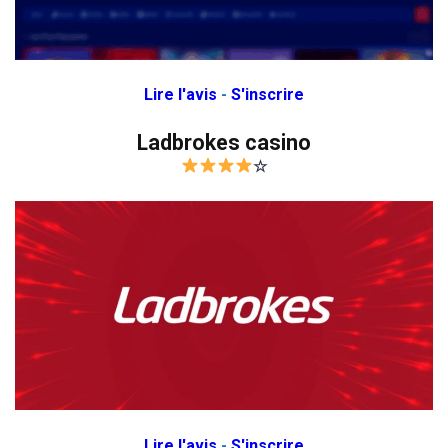
Lire l'avis
-
S'inscrire
Ladbrokes casino
☆
Lire l'avis
-
S'inscrire