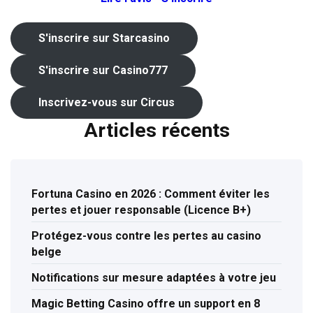
S'inscrire sur Starcasino
S'inscrire sur Casino777
Inscrivez-vous sur Circus
Articles récents
Fortuna Casino en 2026 : Comment éviter les
pertes et jouer responsable (Licence B+)
Protégez-vous contre les pertes au casino
belge
Notifications sur mesure adaptées à votre jeu
Magic Betting Casino offre un support en 8