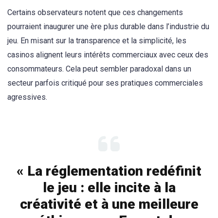
Certains observateurs notent que ces changements
pourraient inaugurer une ère plus durable dans l’industrie du
jeu. En misant sur la transparence et la simplicité, les
casinos alignent leurs intérêts commerciaux avec ceux des
consommateurs. Cela peut sembler paradoxal dans un
secteur parfois critiqué pour ses pratiques commerciales
agressives.
« La réglementation redéfinit
le jeu : elle incite à la
créativité et à une meilleure