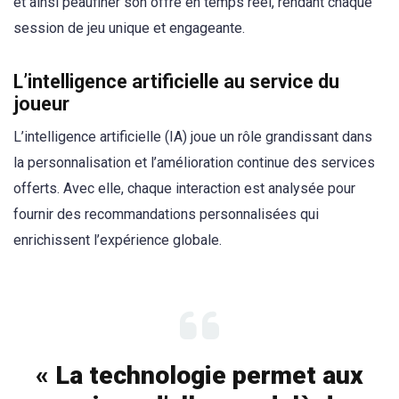
et ainsi peaufiner son offre en temps réel, rendant chaque
session de jeu unique et engageante.
L’intelligence artificielle au service du
joueur
L’intelligence artificielle (IA) joue un rôle grandissant dans
la personnalisation et l’amélioration continue des services
offerts. Avec elle, chaque interaction est analysée pour
fournir des recommandations personnalisées qui
enrichissent l’expérience globale.
« La technologie permet aux