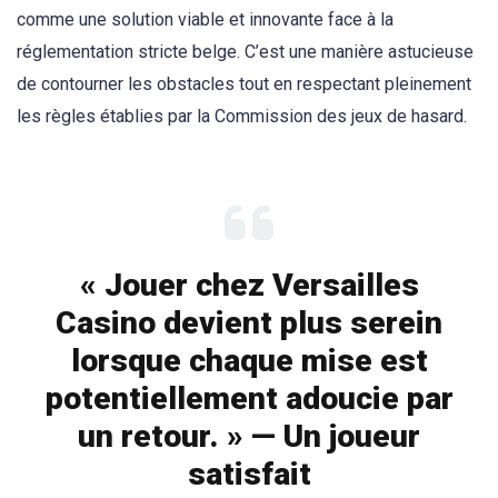
comme une solution viable et innovante face à la
réglementation stricte belge. C’est une manière astucieuse
de contourner les obstacles tout en respectant pleinement
les règles établies par la Commission des jeux de hasard.
« Jouer chez Versailles
Casino devient plus serein
lorsque chaque mise est
potentiellement adoucie par
un retour. » — Un joueur
satisfait