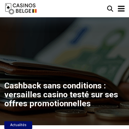
Cashback sans conditions :
versailles casino testé sur ses
offres promotionnelles
Actualités