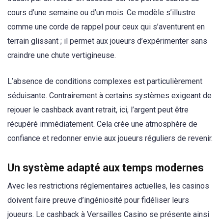
cours d’une semaine ou d’un mois. Ce modèle s’illustre
comme une corde de rappel pour ceux qui s’aventurent en
terrain glissant ; il permet aux joueurs d’expérimenter sans
craindre une chute vertigineuse.
L’absence de conditions complexes est particulièrement
séduisante. Contrairement à certains systèmes exigeant de
rejouer le cashback avant retrait, ici, l’argent peut être
récupéré immédiatement. Cela crée une atmosphère de
confiance et redonner envie aux joueurs réguliers de revenir.
Un système adapté aux temps modernes
Avec les restrictions réglementaires actuelles, les casinos
doivent faire preuve d’ingéniosité pour fidéliser leurs
joueurs. Le cashback à Versailles Casino se présente ainsi