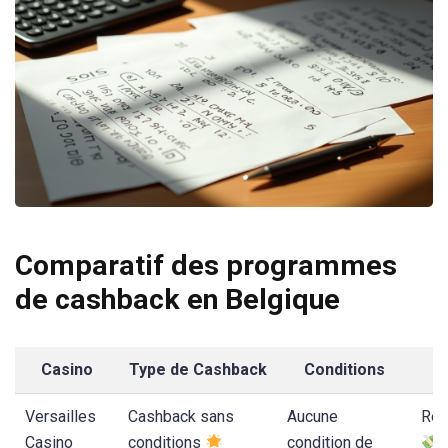
Comparatif des programmes
de cashback en Belgique
Casino
Type de Cashback
Conditions
Versailles
Cashback sans
Aucune
Réc
Casino
conditions
condition de