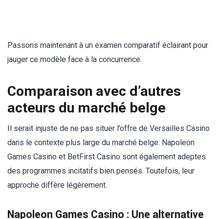
Passons maintenant à un examen comparatif éclairant pour
jauger ce modèle face à la concurrence.
Comparaison avec d’autres
acteurs du marché belge
Il serait injuste de ne pas situer l’offre de Versailles Casino
dans le contexte plus large du marché belge. Napoleon
Games Casino et BetFirst Casino sont également adeptes
des programmes incitatifs bien pensés. Toutefois, leur
approche diffère légèrement.
Napoleon Games Casino : Une alternative