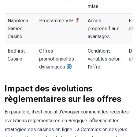
mise
Napoleon
Programme VIP
Accès
Évé
Games
progressif aux
off
Casino
avantages
BetFirst
Offres
Conditions
Div
Casino
promotionnelles
variables selon
et 
dynamiques
l’offre
Impact des évolutions
règlementaires sur les offres
En parallèle, il est crucial d’évoquer comment les récentes
évolutions réglementaires en Belgique influencent les
stratégies des casinos en ligne. La Commission des jeux