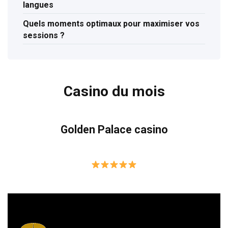
langues
Quels moments optimaux pour maximiser vos
sessions ?
Casino du mois
Golden Palace casino