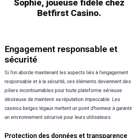
Sophie, joueuse fidèle chez
Betfirst Casino.
Engagement responsable et
sécurité
Si l’on aborde maintenant les aspects liés à l’engagement
responsable et à la sécurité, ces éléments deviennent des
piliers incontournables pour toute plateforme sérieuse
désireuse de maintenir sa réputation impeccable. Les
casinos belges légaux mettent un point d’honneur à garantir
un environnement sécurisé pour leurs utilisateurs.
Protection des données et transparence