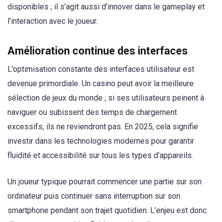
disponibles ; il s’agit aussi d’innover dans le gameplay et
l’interaction avec le joueur.
Amélioration continue des interfaces
L’optimisation constante des interfaces utilisateur est
devenue primordiale. Un casino peut avoir la meilleure
sélection de jeux du monde ; si ses utilisateurs peinent à
naviguer ou subissent des temps de chargement
excessifs, ils ne reviendront pas. En 2025, cela signifie
investir dans les technologies modernes pour garantir
fluidité et accessibilité sur tous les types d’appareils.
Un joueur typique pourrait commencer une partie sur son
ordinateur puis continuer sans interruption sur son
smartphone pendant son trajet quotidien. L’enjeu est donc