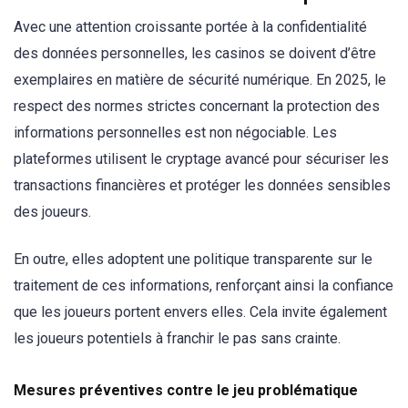
Avec une attention croissante portée à la confidentialité
des données personnelles, les casinos se doivent d’être
exemplaires en matière de sécurité numérique. En 2025, le
respect des normes strictes concernant la protection des
informations personnelles est non négociable. Les
plateformes utilisent le cryptage avancé pour sécuriser les
transactions financières et protéger les données sensibles
des joueurs.
En outre, elles adoptent une politique transparente sur le
traitement de ces informations, renforçant ainsi la confiance
que les joueurs portent envers elles. Cela invite également
les joueurs potentiels à franchir le pas sans crainte.
Mesures préventives contre le jeu problématique