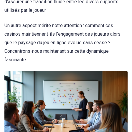
d’assurer une transition fluide entre les divers supports
utilisés par le joueur.
Un autre aspect mérite notre attention : comment ces
casinos maintiennent-ils l’engagement des joueurs alors
que le paysage du jeu en ligne évolue sans cesse ?
Concentrons-nous maintenant sur cette dynamique
fascinante.