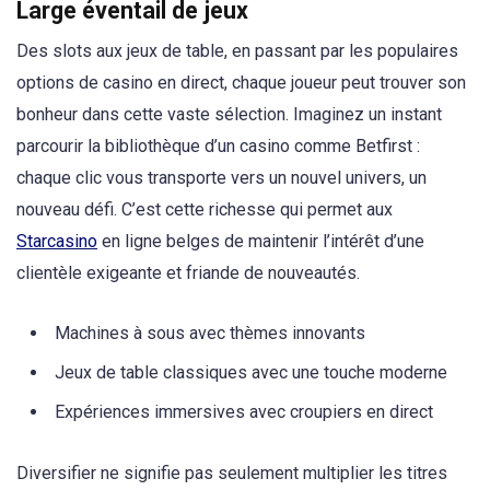
Large éventail de jeux
Des slots aux jeux de table, en passant par les populaires
options de casino en direct, chaque joueur peut trouver son
bonheur dans cette vaste sélection. Imaginez un instant
parcourir la bibliothèque d’un casino comme Betfirst :
chaque clic vous transporte vers un nouvel univers, un
nouveau défi. C’est cette richesse qui permet aux
Starcasino
en ligne belges de maintenir l’intérêt d’une
clientèle exigeante et friande de nouveautés.
Machines à sous avec thèmes innovants
Jeux de table classiques avec une touche moderne
Expériences immersives avec croupiers en direct
Diversifier ne signifie pas seulement multiplier les titres