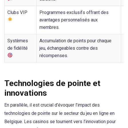
Clubs VIP
Programmes exclusifs offrant des
Re
avantages personnalisés aux
s
membres.
d
Systèmes
Accumulation de points pour chaque
E
de fidélité
jeu, échangeables contre des
ré
récompenses.
Technologies de pointe et
innovations
En parallèle, il est crucial d’évoquer l’impact des
technologies de pointe sur le secteur du jeu en ligne en
Belgique. Les casinos se tournent vers l’innovation pour