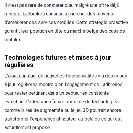
Il n’est pas rare de constater que, malgré une offre déjà
robuste, Ladbrokes continue à chercher des moyens
d’améliorer ses services mobiles. Cette stratégie proactive
garantit leur position en tête du marché belge des casinos
mobiles.
Technologies futures et mises à jour
régulières
L’ajout constant de nouvelles fonctionnalités via des mises
à jour régulières montre bien l’engagement de Ladbrokes
pour rester pertinent dans un secteur en constante
évolution. L’intégration future possible de technologies
comme la réalité augmentée ou le jeu 3D pourrait encore
transformer l’expérience utilisateur au-delà de ce qui est
actuellement proposé.