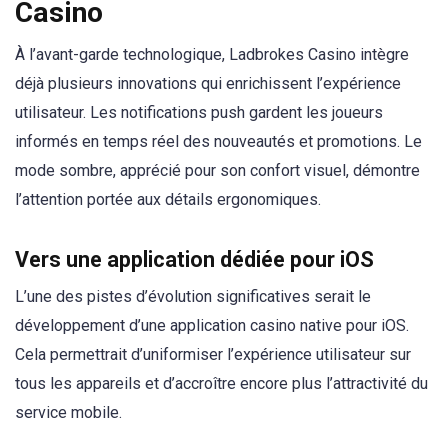
Casino
À l’avant-garde technologique, Ladbrokes Casino intègre
déjà plusieurs innovations qui enrichissent l’expérience
utilisateur. Les notifications push gardent les joueurs
informés en temps réel des nouveautés et promotions. Le
mode sombre, apprécié pour son confort visuel, démontre
l’attention portée aux détails ergonomiques.
Vers une application dédiée pour iOS
L’une des pistes d’évolution significatives serait le
développement d’une application casino native pour iOS.
Cela permettrait d’uniformiser l’expérience utilisateur sur
tous les appareils et d’accroître encore plus l’attractivité du
service mobile.