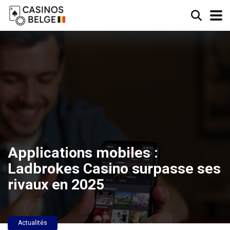
Applications mobiles :
Ladbrokes Casino surpasse ses
rivaux en 2025
Actualités