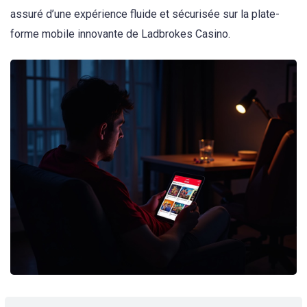
assuré d’une expérience fluide et sécurisée sur la plate-
forme mobile innovante de Ladbrokes Casino.