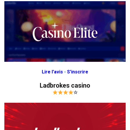
Lire l'avis
-
S'inscrire
Ladbrokes casino
☆