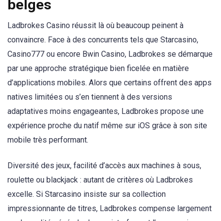
belges
Ladbrokes Casino réussit là où beaucoup peinent à
convaincre. Face à des concurrents tels que Starcasino,
Casino777 ou encore Bwin Casino, Ladbrokes se démarque
par une approche stratégique bien ficelée en matière
d’applications mobiles. Alors que certains offrent des apps
natives limitées ou s’en tiennent à des versions
adaptatives moins engageantes, Ladbrokes propose une
expérience proche du natif même sur iOS grâce à son site
mobile très performant.
Diversité des jeux, facilité d’accès aux machines à sous,
roulette ou blackjack : autant de critères où Ladbrokes
excelle. Si Starcasino insiste sur sa collection
impressionnante de titres, Ladbrokes compense largement