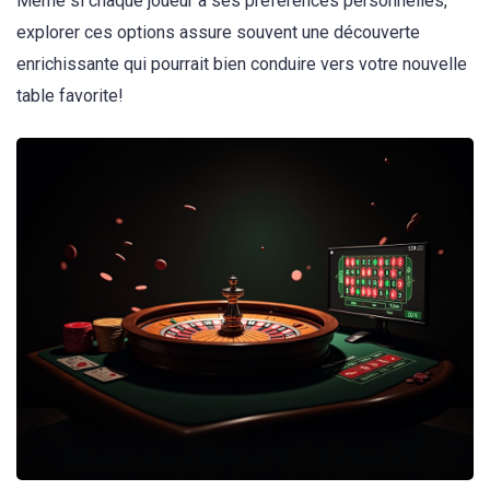
Même si chaque joueur a ses préférences personnelles,
explorer ces options assure souvent une découverte
enrichissante qui pourrait bien conduire vers votre nouvelle
table favorite!