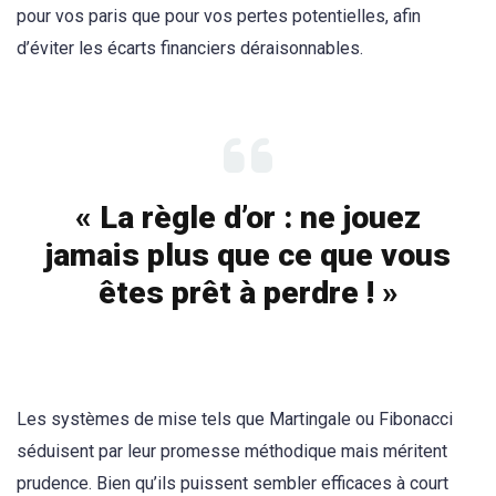
pour vos paris que pour vos pertes potentielles, afin
d’éviter les écarts financiers déraisonnables.
« La règle d’or : ne jouez
jamais plus que ce que vous
êtes prêt à perdre ! »
Les systèmes de mise tels que Martingale ou Fibonacci
séduisent par leur promesse méthodique mais méritent
prudence. Bien qu’ils puissent sembler efficaces à court