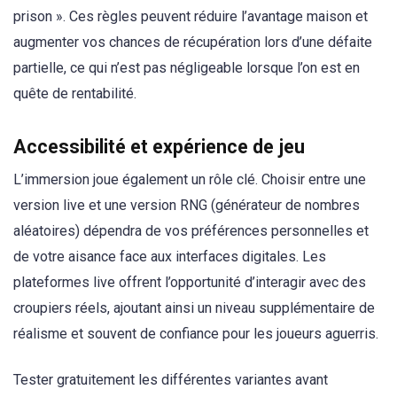
prison ». Ces règles peuvent réduire l’avantage maison et
augmenter vos chances de récupération lors d’une défaite
partielle, ce qui n’est pas négligeable lorsque l’on est en
quête de rentabilité.
Accessibilité et expérience de jeu
L’immersion joue également un rôle clé. Choisir entre une
version live et une version RNG (générateur de nombres
aléatoires) dépendra de vos préférences personnelles et
de votre aisance face aux interfaces digitales. Les
plateformes live offrent l’opportunité d’interagir avec des
croupiers réels, ajoutant ainsi un niveau supplémentaire de
réalisme et souvent de confiance pour les joueurs aguerris.
Tester gratuitement les différentes variantes avant