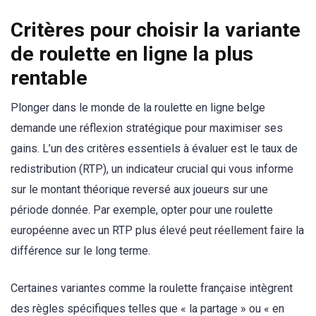
Critères pour choisir la variante
de roulette en ligne la plus
rentable
Plonger dans le monde de la roulette en ligne belge
demande une réflexion stratégique pour maximiser ses
gains. L’un des critères essentiels à évaluer est le taux de
redistribution (RTP), un indicateur crucial qui vous informe
sur le montant théorique reversé aux joueurs sur une
période donnée. Par exemple, opter pour une roulette
européenne avec un RTP plus élevé peut réellement faire la
différence sur le long terme.
Certaines variantes comme la roulette française intègrent
des règles spécifiques telles que « la partage » ou « en