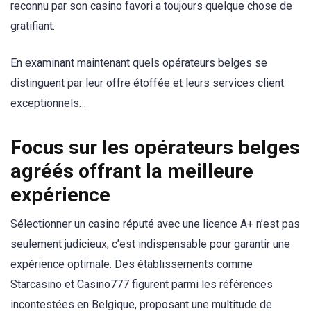
reconnu par son casino favori a toujours quelque chose de
gratifiant.
En examinant maintenant quels opérateurs belges se
distinguent par leur offre étoffée et leurs services client
exceptionnels…
Focus sur les opérateurs belges
agréés offrant la meilleure
expérience
Sélectionner un casino réputé avec une licence A+ n’est pas
seulement judicieux, c’est indispensable pour garantir une
expérience optimale. Des établissements comme
Starcasino et Casino777 figurent parmi les références
incontestées en Belgique, proposant une multitude de