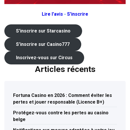
Lire l'avis
-
S'inscrire
S'inscrire sur Starcasino
S'inscrire sur Casino777
Inscrivez-vous sur Circus
Articles récents
Fortuna Casino en 2026 : Comment éviter les
pertes et jouer responsable (Licence B+)
Protégez-vous contre les pertes au casino
belge