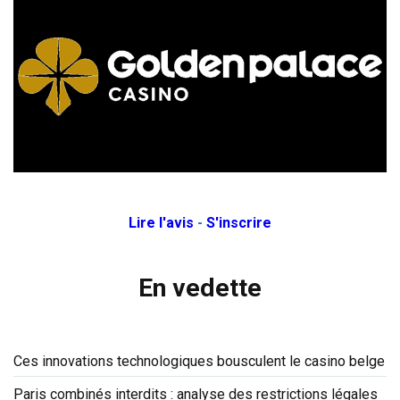
Lire l'avis
-
S'inscrire
En vedette
Ces innovations technologiques bousculent le casino belge
Paris combinés interdits : analyse des restrictions légales