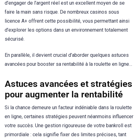
d’engager de l’argent réel est un excellent moyen de se
faire la main sans risque. De nombreux casinos sous
licence A+ offrent cette possibilité, vous permettant ainsi
d’explorer les options dans un environnement totalement
sécurisé.
En parallèle, il devient crucial d’aborder quelques astuces
avancées pour booster sa rentabilité à la roulette en ligne…
Astuces avancées et stratégies
pour augmenter la rentabilité
Si la chance demeure un facteur indéniable dans la roulette
en ligne, certaines stratégies peuvent néanmoins influencer
votre succès. Une gestion rigoureuse de votre bankroll est
primordiale : cela signifie fixer des limites précises, tant