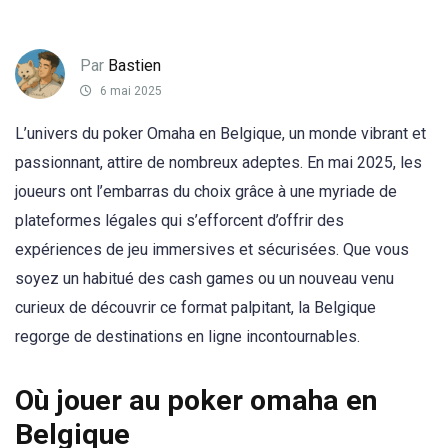
Par
Bastien
6 mai 2025
L’univers du poker Omaha en Belgique, un monde vibrant et
passionnant, attire de nombreux adeptes. En mai 2025, les
joueurs ont l’embarras du choix grâce à une myriade de
plateformes légales qui s’efforcent d’offrir des
expériences de jeu immersives et sécurisées. Que vous
soyez un habitué des cash games ou un nouveau venu
curieux de découvrir ce format palpitant, la Belgique
regorge de destinations en ligne incontournables.
Où jouer au poker omaha en
Belgique