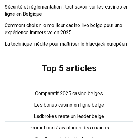
Sécurité et réglementation : tout savoir sur les casinos en
ligne en Belgique
Comment choisir le meilleur casino live belge pour une
expérience immersive en 2025
La technique inédite pour maîtriser le blackjack européen
Top 5 articles
Comparatif 2025 casino belges
Les bonus casino en ligne belge
Ladbrokes reste un leader belge
Promotions / avantages des casinos