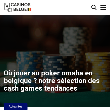
Où jouer au poker omaha en
belgique ? notre sélection des
cash games tendances
Actualités