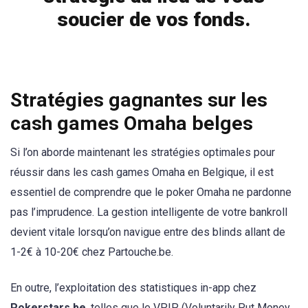
soucier de vos fonds.
Stratégies gagnantes sur les
cash games Omaha belges
Si l’on aborde maintenant les stratégies optimales pour
réussir dans les cash games Omaha en Belgique, il est
essentiel de comprendre que le poker Omaha ne pardonne
pas l’imprudence. La gestion intelligente de votre bankroll
devient vitale lorsqu’on navigue entre des blinds allant de
1-2€ à 10-20€ chez Partouche.be.
En outre, l’exploitation des statistiques in-app chez
Pokerstars.be
, telles que le VPIP (Voluntarily Put Money