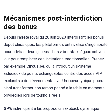
Mécanismes post-interdiction
des bonus
Depuis l’arrêté royal du 28 juin 2023 interdisant les bonus
dépôt classiques, les plateformes ont rivalisé d’ingéniosité
pour fidéliser leurs joueurs. Les « boosts » légaux ont vu le
jour pour remplacer ces incitations traditionnelles. Prenez
par exemple
Circus.be
, qui a introduit un système
astucieux de points échangeables contre des accès VIP
exclusifs à des événements live. Un joueur typique pourrait
ainsi transformer son temps passé à la table en moments
privilégiés lors de tournois réels.
GPWin.be
, quant à lui, propose un rakeback dynamique