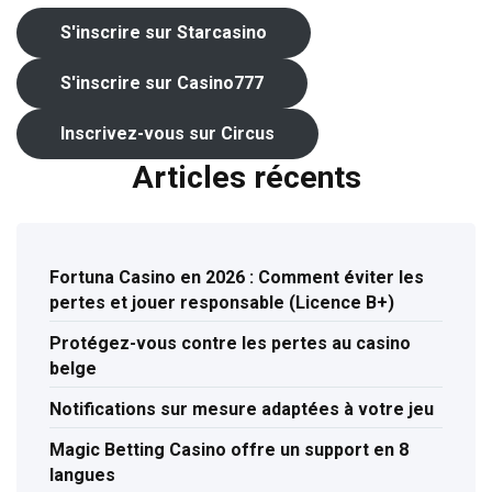
S'inscrire sur Starcasino
S'inscrire sur Casino777
Inscrivez-vous sur Circus
Articles récents
Fortuna Casino en 2026 : Comment éviter les
pertes et jouer responsable (Licence B+)
Protégez-vous contre les pertes au casino
belge
Notifications sur mesure adaptées à votre jeu
Magic Betting Casino offre un support en 8
langues