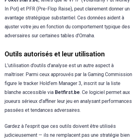
In Pot) et PFR (Pre-Flop Raise), peut clairement donner un
avantage stratégique substantiel. Ces données aident à
ajuster votre jeu en fonction du comportement typique des
adversaires sur certaines tables d’Omaha.
Outils autorisés et leur utilisation
L’utilisation d’outils d’analyse est un autre aspect à
maîtriser. Parmi ceux approuvés par la Gaming Commission
figure le tracker Hold’em Manager 3, inscrit sur la liste
blanche accessible via
Betfirst.be
. Ce logiciel permet aux
joueurs sérieux d’affiner leur jeu en analysant performances
passées et tendances adversaires.
Gardez à l’esprit que ces outils doivent être utilisés
judicieusement — ils ne remplacent pas une stratégie bien