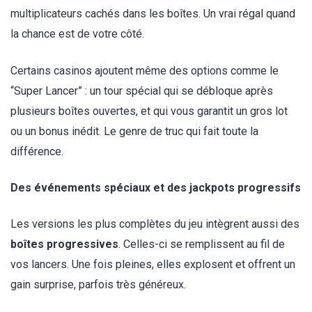
multiplicateurs cachés dans les boîtes. Un vrai régal quand
la chance est de votre côté.
Certains casinos ajoutent même des options comme le
“Super Lancer” : un tour spécial qui se débloque après
plusieurs boîtes ouvertes, et qui vous garantit un gros lot
ou un bonus inédit. Le genre de truc qui fait toute la
différence.
Des événements spéciaux et des jackpots progressifs
Les versions les plus complètes du jeu intègrent aussi des
boîtes progressives
. Celles-ci se remplissent au fil de
vos lancers. Une fois pleines, elles explosent et offrent un
gain surprise, parfois très généreux.