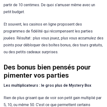
partir de 10 centimes. De quoi s’amuser même avec un
petit budget.
Et souvent, les casinos en ligne proposent des
programmes de fidélité qui récompensent les parties
jouées. Résultat : plus vous jouez, plus vous accumulez des
points pour débloquer des boîtes bonus, des tours gratuits,
ou des petits cadeaux surprises.
Des bonus bien pensés pour
pimenter vos parties
Les multiplicateurs : le gros plus de Mystery Box
Rien de plus grisant que de voir son petit gain multiplié par
5, 10, ou même 50. C’est ce que permettent certains